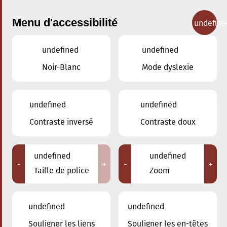
Menu d'accessibilité
undefine
undefined
undefined
Concerts
Noir-Blanc
Mode dyslexie
undefined
undefined
Contraste inversé
Contraste doux
undefined
undefined
-
+
-
+
Taille de police
Zoom
undefined
undefined
Adresse
Souligner les liens
Souligner les en-têtes