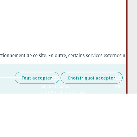
tionnement de ce site. En outre, certains services externes nécess
Adresse
Contact
Tout accepter
Choisir quoi accepter
50, rue d'Audun
Tél.:
+352 27
L-4018 Esch-sur-Alzette
Retrouvez-nous sur les médias soc