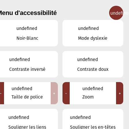
enu d'accessibilité
undefine
IGNEMENT MUSICAL
CONCERTS
CONTACT
undefined
undefined
Noir-Blanc
Mode dyslexie
undefined
undefined
JUIN
MAI
JUILLET
Contraste inversé
Contraste doux
LUN
MAR
MER
JEU
VEN
SAM
DIM
undefined
undefined
-
+
-
+
1
2
3
4
5
6
7
Taille de police
Zoom
8
9
10
11
12
13
14
undefined
undefined
15
16
17
18
19
20
21
Souligner les liens
Souligner les en-têtes