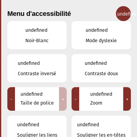
Menu d'accessibilité
undefine
undefined
undefined
Concerts
Noir-Blanc
Mode dyslexie
undefined
undefined
Contraste inversé
Contraste doux
undefined
undefined
-
+
-
+
Taille de police
Zoom
undefined
undefined
Adresse
Souligner les liens
Souligner les en-têtes