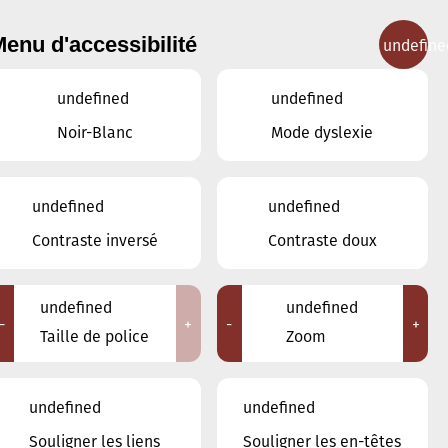
enu d'accessibilité
undefine
IGNEMENT MUSICAL
CONCERTS
CONTACT
undefined
undefined
Noir-Blanc
Mode dyslexie
undefined
undefined
JUIN
MAI
JUILLET
Contraste inversé
Contraste doux
LUN
MAR
MER
JEU
VEN
SAM
DIM
undefined
undefined
-
+
-
+
1
2
3
4
5
6
7
Taille de police
Zoom
8
9
10
11
12
13
14
undefined
undefined
15
16
17
18
19
20
21
Souligner les liens
Souligner les en-têtes