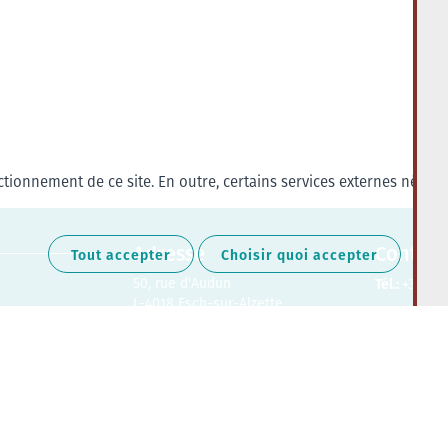
tionnement de ce site. En outre, certains services externes nécess
Adresse
Contact
Tout accepter
Choisir quoi accepter
50, rue d'Audun
Tél.:
+352 27
L-4018 Esch-sur-Alzette
Retrouvez-nous sur les médias soc