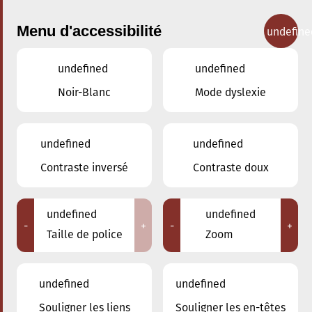
Menu d'accessibilité
undefine
undefined
undefined
Concerts
Noir-Blanc
Mode dyslexie
undefined
undefined
Contraste inversé
Contraste doux
undefined
undefined
-
+
-
+
Taille de police
Zoom
undefined
undefined
Adresse
Souligner les liens
Souligner les en-têtes