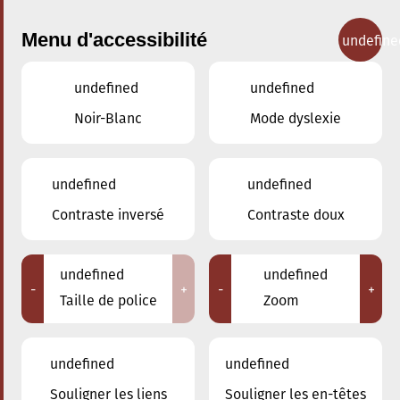
Menu d'accessibilité
undefine
undefined
undefined
Concerts
Noir-Blanc
Mode dyslexie
undefined
undefined
Contraste inversé
Contraste doux
undefined
undefined
-
+
-
+
Taille de police
Zoom
undefined
undefined
Adresse
Souligner les liens
Souligner les en-têtes