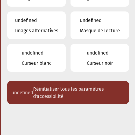
undefined
undefined
Images alternatives
Masque de lecture
28.09.2025
17:00
à
Conservatoire de Musique de la Ville
d'Esch/Alzette
undefined
undefined
Bach meets Bernstein
Curseur blanc
Curseur noir
Acheter des tickets
Réinitialiser tous les paramètres
undefined
d'accessibilité