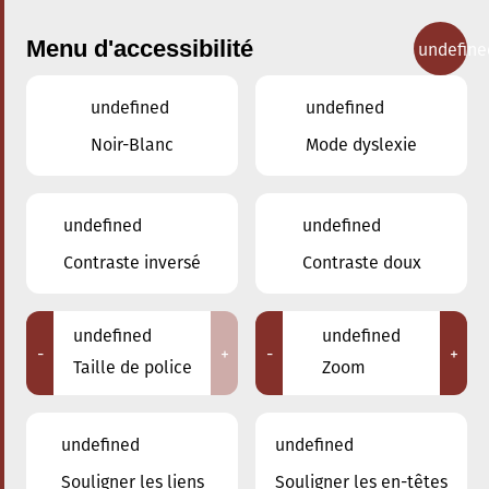
Menu d'accessibilité
undefine
undefined
undefined
Concerts
Noir-Blanc
Mode dyslexie
undefined
undefined
Contraste inversé
Contraste doux
undefined
undefined
-
+
-
+
Taille de police
Zoom
undefined
undefined
Souligner les liens
Souligner les en-têtes