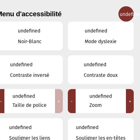
enu d'accessibilité
undefine
IGNEMENT MUSICAL
CONCERTS
CONTACT
undefined
undefined
Noir-Blanc
Mode dyslexie
Lieux
undefined
undefined
Tous
Contraste inversé
Contraste doux
Ariston
Brasserie Schmëdd Ellergronn
Conservatoire de Musique de la Ville
undefined
undefined
d'Esch/Alzette
-
+
-
+
Taille de police
Zoom
Eglise décanale St. Joseph / Esch
Escher Theater - Esch-sur-Alzette
Maison des Arts et des Etudiants
undefined
undefined
Restaurant FeVi Bosque
Souligner les liens
Souligner les en-têtes