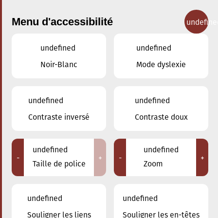
Menu d'accessibilité
undefine
undefined
undefined
Concerts
Noir-Blanc
Mode dyslexie
undefined
undefined
Contraste inversé
Contraste doux
undefined
undefined
-
+
-
+
Taille de police
Zoom
undefined
undefined
Adresse
Souligner les liens
Souligner les en-têtes