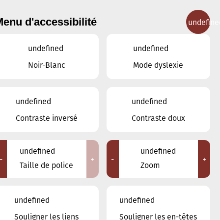
enu d'accessibilité
undefine
IGNEMENT MUSICAL
CONCERTS
CONTACT
undefined
undefined
Noir-Blanc
Mode dyslexie
undefined
undefined
JUIN
MAI
JUILLET
Contraste inversé
Contraste doux
LUN
MAR
MER
JEU
VEN
SAM
DIM
undefined
undefined
-
+
-
+
1
2
3
4
5
6
7
Taille de police
Zoom
8
9
10
11
12
13
14
undefined
undefined
15
16
17
18
19
20
21
Souligner les liens
Souligner les en-têtes