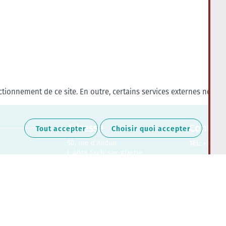
tionnement de ce site. En outre, certains services externes nécess
Adresse
Contact
Tout accepter
Choisir quoi accepter
50, rue d'Audun
Tél.:
+352 27
L-4018 Esch-sur-Alzette
Retrouvez-nous sur les médias soc