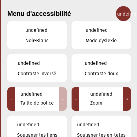
Menu d'accessibilité
undefine
undefined
undefined
Concerts
Noir-Blanc
Mode dyslexie
undefined
undefined
Contraste inversé
Contraste doux
undefined
undefined
-
+
-
+
Taille de police
Zoom
undefined
undefined
Adresse
Souligner les liens
Souligner les en-têtes