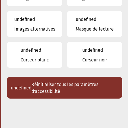
undefined
undefined
Images alternatives
Masque de lecture
28.09.2025
17:00
à
Conservatoire de Musique de la Ville
d'Esch/Alzette
undefined
undefined
Bach meets Bernstein
Curseur blanc
Curseur noir
Acheter des tickets
Réinitialiser tous les paramètres
undefined
d'accessibilité