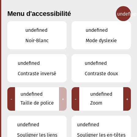
Menu d'accessibilité
undefine
undefined
undefined
Concerts
Noir-Blanc
Mode dyslexie
undefined
undefined
Contraste inversé
Contraste doux
undefined
undefined
-
+
-
+
Taille de police
Zoom
undefined
undefined
Souligner les liens
Souligner les en-têtes