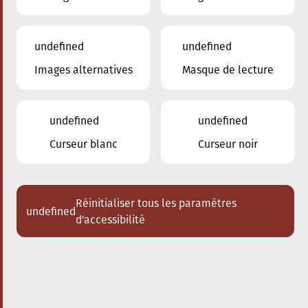
undefined
undefined
Images alternatives
Masque de lecture
28.09.2024
19:00
à
Escher Theater - Esch-sur-Alzette
SLESCH
undefined
undefined
Comédie musicale du Conservatoire
Curseur blanc
Curseur noir
d'Esch
Acheter des tickets
Réinitialiser tous les paramètres
undefined
d'accessibilité