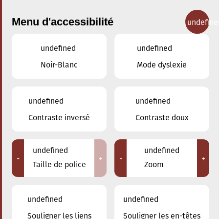
Menu d'accessibilité
undefine
undefined
undefined
Concerts
Noir-Blanc
Mode dyslexie
undefined
undefined
Contraste inversé
Contraste doux
undefined
undefined
-
+
-
+
Taille de police
Zoom
undefined
undefined
Souligner les liens
Souligner les en-têtes