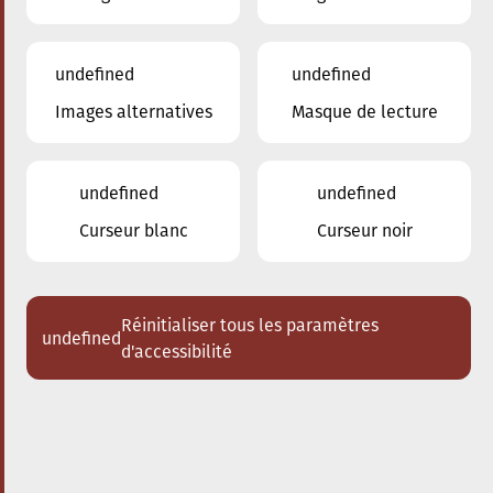
undefined
undefined
Images alternatives
Masque de lecture
09.11.2024
20:00
à
Conservatoire de Musique de la Ville
d'Esch/Alzette
undefined
undefined
Iguazú - Tango Nuevo
Curseur blanc
Curseur noir
Acheter des tickets
Réinitialiser tous les paramètres
undefined
d'accessibilité