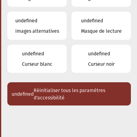
undefined
undefined
Images alternatives
Masque de lecture
29.03.2025
16:00
à
Conservatoire de Musique de la Ville
d'Esch/Alzette
undefined
undefined
Schlappeconcert – e
Curseur blanc
Curseur noir
Familljeconcert
Eng jazzeg Zäitrees duerch d’Tin-
Pan-Alley
Réinitialiser tous les paramètres
undefined
d'accessibilité
Acheter des tickets