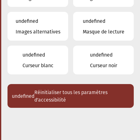
undefined
undefined
Images alternatives
Masque de lecture
29.03.2025
16:00
à
Conservatoire de Musique de la Ville
d'Esch/Alzette
undefined
undefined
Schlappeconcert – e
Curseur blanc
Curseur noir
Familljeconcert
Eng jazzeg Zäitrees duerch d’Tin-
Pan-Alley
Réinitialiser tous les paramètres
undefined
d'accessibilité
Acheter des tickets