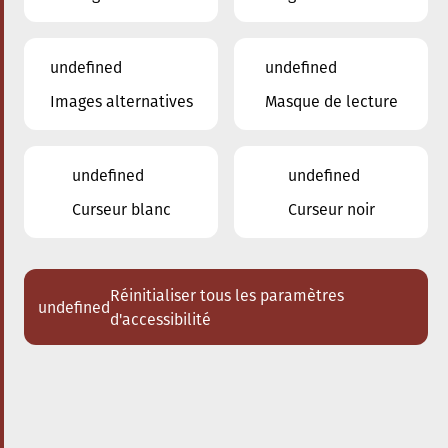
undefined
undefined
Images alternatives
Masque de lecture
12.06.2024
19:30
à
Conservatoire de Musique de la Ville
d'Esch/Alzette
undefined
undefined
Les Orchestres du
Curseur blanc
Curseur noir
Conservatoire à
l'ARTIKUSS
Le concert aura lieu à l'ARTIKUSS à
Réinitialiser tous les paramètres
undefined
Soleuvre
d'accessibilité