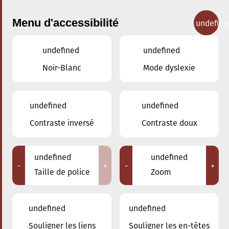
Menu d'accessibilité
undefine
undefined
undefined
Concerts
Noir-Blanc
Mode dyslexie
undefined
undefined
Contraste inversé
Contraste doux
undefined
undefined
-
+
-
+
Taille de police
Zoom
undefined
undefined
Adresse
Souligner les liens
Souligner les en-têtes