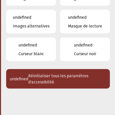
undefined
undefined
Images alternatives
Masque de lecture
20.09.2024
17:30
à
Conservatoire de Musique de la Ville
d'Esch/Alzette
undefined
undefined
The conscious City walk
Curseur blanc
Curseur noir
Réinitialiser tous les paramètres
undefined
d'accessibilité