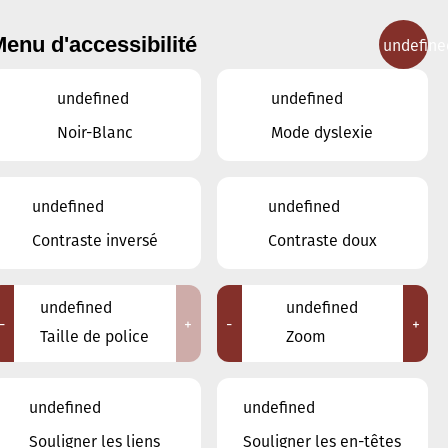
enu d'accessibilité
undefine
IGNEMENT MUSICAL
CONCERTS
CONTACT
undefined
undefined
Noir-Blanc
Mode dyslexie
undefined
undefined
JANVIER
DÉCEMBRE
Contraste inversé
Contraste doux
FÉVRIER
undefined
undefined
LUN
MAR
MER
JEU
VEN
SAM
DIM
-
+
-
+
Taille de police
Zoom
29
30
31
1
2
3
4
undefined
undefined
5
6
7
8
9
10
11
Souligner les liens
Souligner les en-têtes