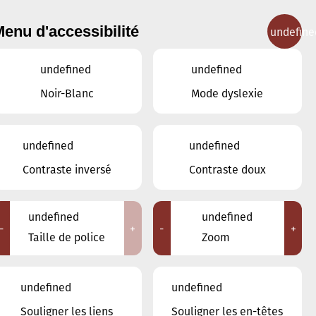
enu d'accessibilité
undefine
IGNEMENT MUSICAL
CONCERTS
CONTACT
undefined
undefined
Noir-Blanc
Mode dyslexie
undefined
undefined
NOVEMBRE
OCTOBRE
Contraste inversé
Contraste doux
DÉCEMBRE
undefined
undefined
LUN
MAR
MER
JEU
VEN
SAM
DIM
-
+
-
+
Taille de police
Zoom
27
28
29
30
31
1
2
undefined
undefined
3
4
5
6
7
8
9
Souligner les liens
Souligner les en-têtes