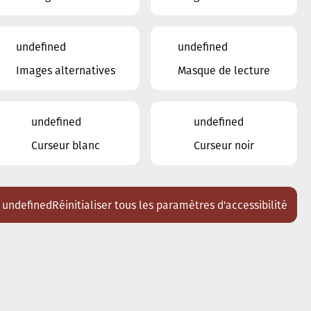
10
11
12
13
14
15
16
undefined
undefined
17
18
19
20
21
22
23
Images alternatives
Masque de lecture
24
25
26
27
28
29
30
1
2
3
4
undefined
undefined
5
6
7
Curseur blanc
Curseur noir
Lieux
undefined
Réinitialiser tous les paramètres d'accessibilité
Tous
Ariston
Brasserie Schmëdd Ellergronn
Conservatoire de Musique de la Ville
d'Esch/Alzette
Eglise décanale St. Joseph / Esch
Escher Theater - Esch-sur-Alzette