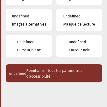
undefined
undefined
Images alternatives
Masque de lecture
24.01.2026
16:00
à
Conservatoire de Musique de la Ville
d'Esch/Alzette
undefined
undefined
Dem Stradivari säi Kaddo
Curseur blanc
Curseur noir
Schlappeconcert e Familljeconcert
Acheter des tickets
Réinitialiser tous les paramètres
undefined
d'accessibilité