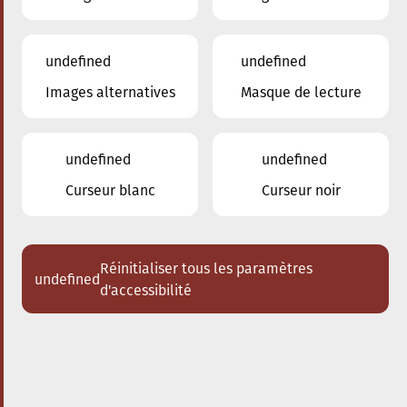
undefined
undefined
Images alternatives
Masque de lecture
24.01.2026
16:00
à
Conservatoire de Musique de la Ville
d'Esch/Alzette
undefined
undefined
Dem Stradivari säi Kaddo
Curseur blanc
Curseur noir
Schlappeconcert e Familljeconcert
Acheter des tickets
Réinitialiser tous les paramètres
undefined
d'accessibilité