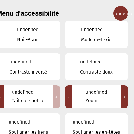
enu d'accessibilité
undefine
IGNEMENT MUSICAL
CONCERTS
CONTACT
undefined
undefined
Noir-Blanc
Mode dyslexie
Lieux
undefined
undefined
Tous
Contraste inversé
Contraste doux
Ariston
Brasserie Schmëdd Ellergronn
Conservatoire de Musique de la Ville
undefined
undefined
d'Esch/Alzette
-
+
-
+
Taille de police
Zoom
Eglise décanale St. Joseph / Esch
Escher Theater - Esch-sur-Alzette
Maison des Arts et des Etudiants
undefined
undefined
Restaurant FeVi Bosque
Souligner les liens
Souligner les en-têtes