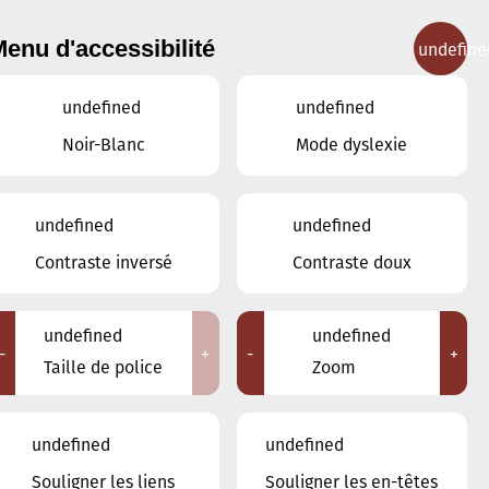
enu d'accessibilité
undefine
IGNEMENT MUSICAL
CONCERTS
CONTACT
undefined
undefined
Noir-Blanc
Mode dyslexie
Lieux
undefined
undefined
Tous
Contraste inversé
Contraste doux
Ariston
Brasserie Schmëdd Ellergronn
Conservatoire de Musique de la Ville
undefined
undefined
d'Esch/Alzette
-
+
-
+
Taille de police
Zoom
Eglise décanale St. Joseph / Esch
Escher Theater - Esch-sur-Alzette
Maison des Arts et des Etudiants
undefined
undefined
Restaurant FeVi Bosque
Souligner les liens
Souligner les en-têtes