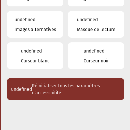
undefined
undefined
Images alternatives
Masque de lecture
29.03.2025
16:00
à
Conservatoire de Musique de la Ville
d'Esch/Alzette
undefined
undefined
Schlappeconcert – e
Curseur blanc
Curseur noir
Familljeconcert
Eng jazzeg Zäitrees duerch d’Tin-
Pan-Alley
Réinitialiser tous les paramètres
undefined
d'accessibilité
Acheter des tickets