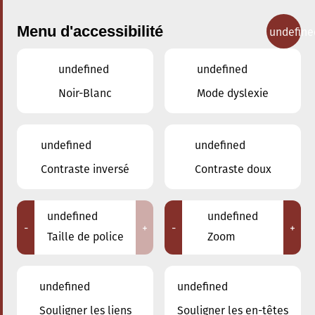
Menu d'accessibilité
undefine
undefined
undefined
Concerts
Noir-Blanc
Mode dyslexie
undefined
undefined
Contraste inversé
Contraste doux
undefined
undefined
-
+
-
+
Taille de police
Zoom
undefined
undefined
Adresse
Souligner les liens
Souligner les en-têtes