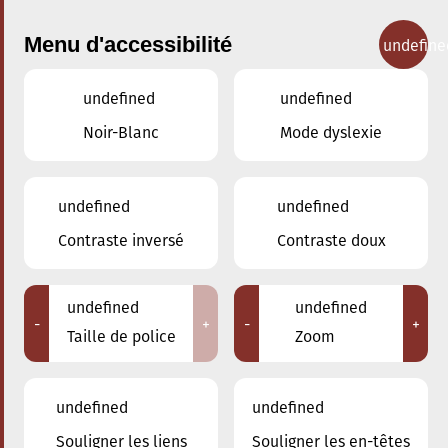
Menu d'accessibilité
undefine
undefined
undefined
Concerts
Noir-Blanc
Mode dyslexie
undefined
undefined
Contraste inversé
Contraste doux
undefined
undefined
-
+
-
+
Taille de police
Zoom
undefined
undefined
Adresse
Souligner les liens
Souligner les en-têtes