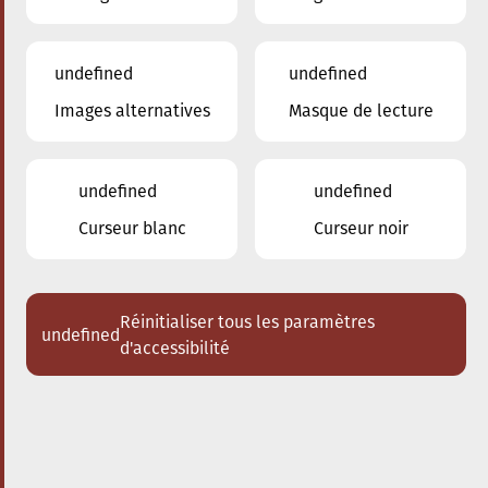
undefined
undefined
Images alternatives
Masque de lecture
31.01.2026
20:00
à
Conservatoire de Musique de la Ville
d'Esch/Alzette
undefined
undefined
Les Enseignants du
Curseur blanc
Curseur noir
Conservatoire
Divertimento - oeuvres pour vents et
piano
Réinitialiser tous les paramètres
undefined
d'accessibilité
Acheter des tickets