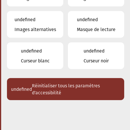
undefined
undefined
Images alternatives
Masque de lecture
16.04.2024
20:00
à
Conservatoire de Musique de la Ville
d'Esch/Alzette
undefined
undefined
Orchestre d'harmonie du
Curseur blanc
Curseur noir
Conservatoire
Miniblowers au Centre culturel de
Huncherange
Réinitialiser tous les paramètres
undefined
d'accessibilité