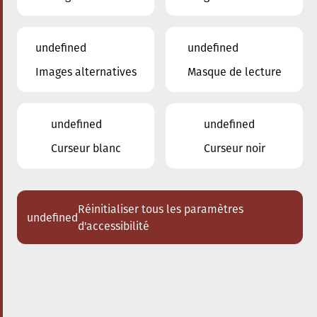
undefined
undefined
Images alternatives
Masque de lecture
29.03.2025
16:00
à
Conservatoire de Musique de la Ville
d'Esch/Alzette
undefined
undefined
Schlappeconcert – e
Curseur blanc
Curseur noir
Familljeconcert
Eng jazzeg Zäitrees duerch d’Tin-
Pan-Alley
Réinitialiser tous les paramètres
undefined
d'accessibilité
Acheter des tickets