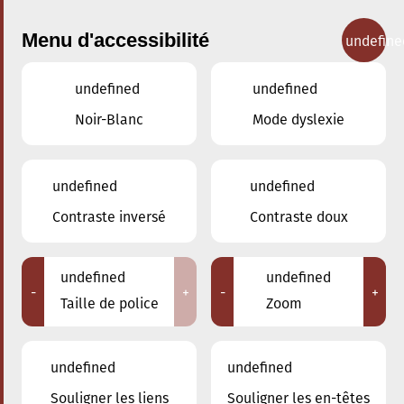
Menu d'accessibilité
undefine
undefined
undefined
Concerts
Noir-Blanc
Mode dyslexie
undefined
undefined
Contraste inversé
Contraste doux
undefined
undefined
-
+
-
+
Taille de police
Zoom
undefined
undefined
Adresse
Souligner les liens
Souligner les en-têtes