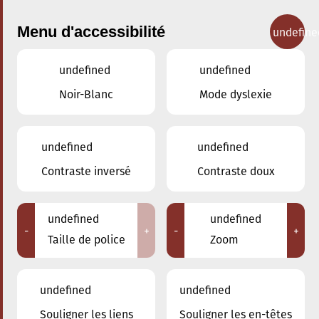
Menu d'accessibilité
undefine
undefined
undefined
Concerts
Noir-Blanc
Mode dyslexie
undefined
undefined
Contraste inversé
Contraste doux
undefined
undefined
-
+
-
+
Taille de police
Zoom
undefined
undefined
Souligner les liens
Souligner les en-têtes