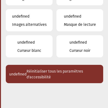
undefined
undefined
Images alternatives
Masque de lecture
10.02.2024
20:00
à
Conservatoire de Musique de la Ville
d'Esch/Alzette
undefined
undefined
Ensemble THEIA
Curseur blanc
Curseur noir
Acheter des tickets
Réinitialiser tous les paramètres
undefined
d'accessibilité