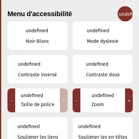
Menu d'accessibilité
undefine
undefined
undefined
Concerts
Noir-Blanc
Mode dyslexie
undefined
undefined
Contraste inversé
Contraste doux
undefined
undefined
-
+
-
+
Taille de police
Zoom
undefined
undefined
Adresse
Souligner les liens
Souligner les en-têtes