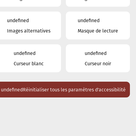
22
23
24
25
26
27
28
undefined
undefined
29
30
1
2
3
4
5
Images alternatives
Masque de lecture
Lieux
Tous
undefined
undefined
Ariston
Curseur blanc
Curseur noir
Brasserie Schmëdd Ellergronn
Conservatoire de Musique de la Ville
d'Esch/Alzette
Eglise décanale St. Joseph / Esch
undefined
Réinitialiser tous les paramètres d'accessibilité
Escher Theater - Esch-sur-Alzette
Maison des Arts et des Etudiants
Restaurant FeVi Bosque