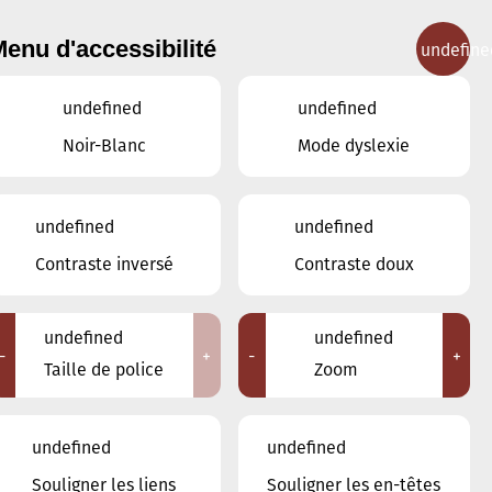
enu d'accessibilité
undefine
IGNEMENT MUSICAL
CONCERTS
CONTACT
undefined
undefined
Noir-Blanc
Mode dyslexie
undefined
undefined
JUIN
MAI
JUILLET
Contraste inversé
Contraste doux
LUN
MAR
MER
JEU
VEN
SAM
DIM
undefined
undefined
-
+
-
+
1
2
3
4
5
6
7
Taille de police
Zoom
8
9
10
11
12
13
14
undefined
undefined
15
16
17
18
19
20
21
Souligner les liens
Souligner les en-têtes