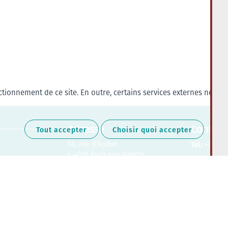
tionnement de ce site. En outre, certains services externes nécess
Adresse
Contact
Tout accepter
Choisir quoi accepter
50, rue d'Audun
Tél.:
+352 27
L-4018 Esch-sur-Alzette
Retrouvez-nous sur les médias soc