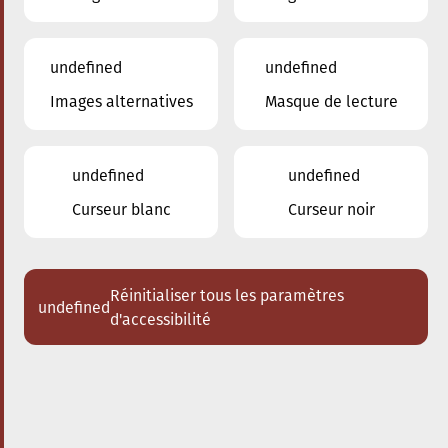
undefined
undefined
Images alternatives
Masque de lecture
28.09.2025
17:00
à
Conservatoire de Musique de la Ville
d'Esch/Alzette
undefined
undefined
Bach meets Bernstein
Curseur blanc
Curseur noir
Acheter des tickets
Réinitialiser tous les paramètres
undefined
d'accessibilité