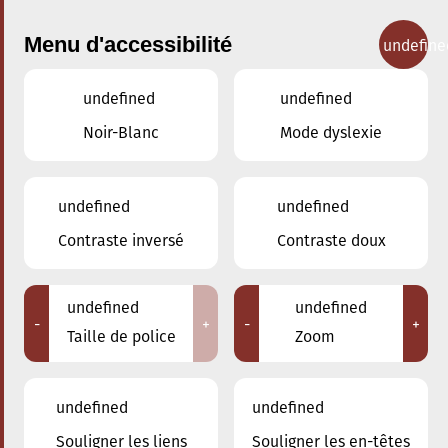
Menu d'accessibilité
undefine
undefined
undefined
Concerts
Noir-Blanc
Mode dyslexie
undefined
undefined
Contraste inversé
Contraste doux
undefined
undefined
-
+
-
+
Taille de police
Zoom
undefined
undefined
Souligner les liens
Souligner les en-têtes