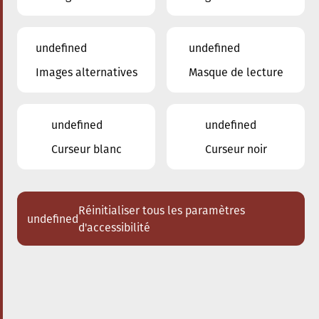
undefined
undefined
Images alternatives
Masque de lecture
31.01.2026
20:00
à
Conservatoire de Musique de la Ville
d'Esch/Alzette
undefined
undefined
Les Enseignants du
Curseur blanc
Curseur noir
Conservatoire
Divertimento - oeuvres pour vents et
piano
Réinitialiser tous les paramètres
undefined
d'accessibilité
Acheter des tickets