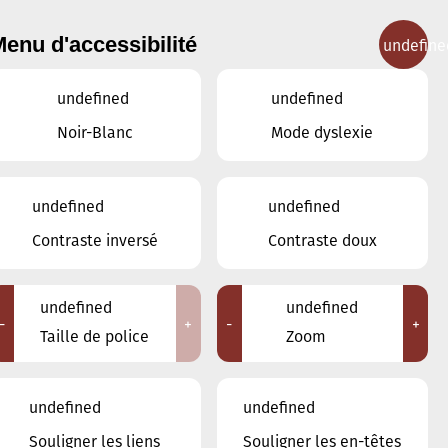
enu d'accessibilité
undefine
IGNEMENT MUSICAL
CONCERTS
CONTACT
undefined
undefined
Noir-Blanc
Mode dyslexie
undefined
undefined
JANVIER
DÉCEMBRE
Contraste inversé
Contraste doux
FÉVRIER
undefined
undefined
LUN
MAR
MER
JEU
VEN
SAM
DIM
-
+
-
+
Taille de police
Zoom
29
30
31
1
2
3
4
undefined
undefined
5
6
7
8
9
10
11
Souligner les liens
Souligner les en-têtes