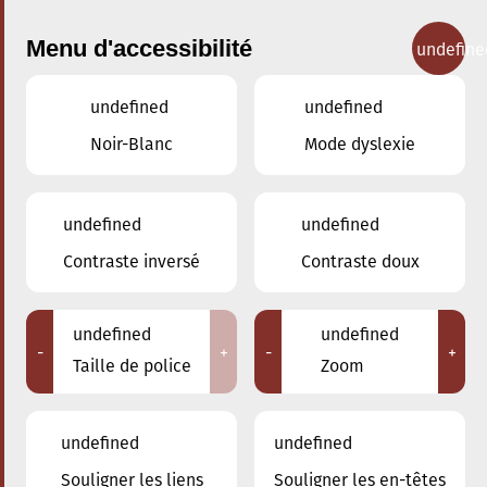
Menu d'accessibilité
undefine
undefined
undefined
Concerts
Noir-Blanc
Mode dyslexie
undefined
undefined
Contraste inversé
Contraste doux
undefined
undefined
-
+
-
+
Taille de police
Zoom
undefined
undefined
Adresse
Souligner les liens
Souligner les en-têtes