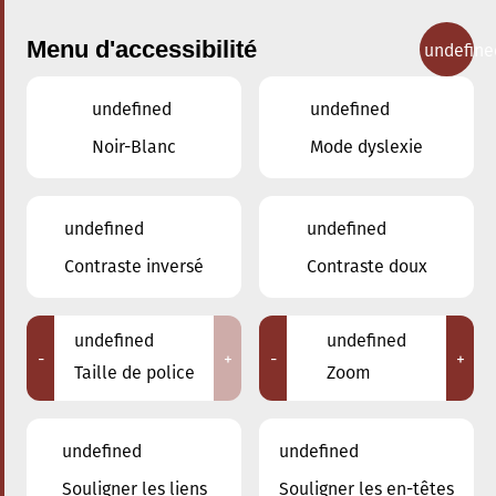
Menu d'accessibilité
undefine
undefined
undefined
Concerts
Noir-Blanc
Mode dyslexie
undefined
undefined
Contraste inversé
Contraste doux
undefined
undefined
-
+
-
+
Taille de police
Zoom
undefined
undefined
Adresse
Souligner les liens
Souligner les en-têtes