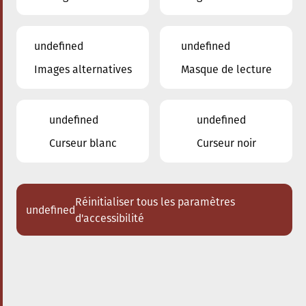
undefined
undefined
Images alternatives
Masque de lecture
18.10.2025
20:00
à
Conservatoire de Musique de la Ville
d'Esch/Alzette
undefined
undefined
Les Enseignants du
Curseur blanc
Curseur noir
Conservatoire
Duo piano - clarinette
Réinitialiser tous les paramètres
undefined
Acheter des tickets
d'accessibilité