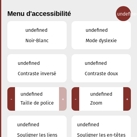
Menu d'accessibilité
undefine
undefined
undefined
Concerts
Noir-Blanc
Mode dyslexie
undefined
undefined
Contraste inversé
Contraste doux
undefined
undefined
-
+
-
+
Taille de police
Zoom
undefined
undefined
Souligner les liens
Souligner les en-têtes