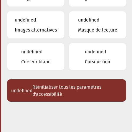
undefined
undefined
Images alternatives
Masque de lecture
18.10.2025
20:00
à
Conservatoire de Musique de la Ville
d'Esch/Alzette
undefined
undefined
Les Enseignants du
Curseur blanc
Curseur noir
Conservatoire
Duo piano - clarinette
Réinitialiser tous les paramètres
undefined
Acheter des tickets
d'accessibilité