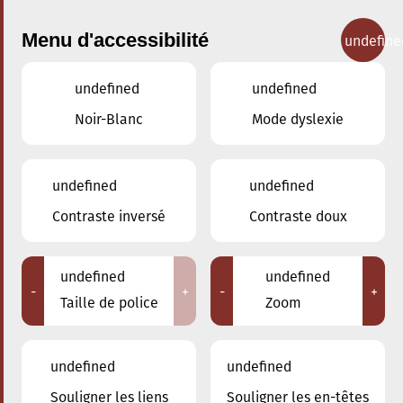
Menu d'accessibilité
undefine
undefined
undefined
Concerts
Noir-Blanc
Mode dyslexie
undefined
undefined
Contraste inversé
Contraste doux
undefined
undefined
-
+
-
+
Taille de police
Zoom
undefined
undefined
Souligner les liens
Souligner les en-têtes