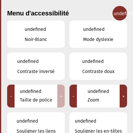
Menu d'accessibilité
undefine
undefined
undefined
Concerts
Noir-Blanc
Mode dyslexie
undefined
undefined
Contraste inversé
Contraste doux
undefined
undefined
-
+
-
+
Taille de police
Zoom
undefined
undefined
Adresse
Souligner les liens
Souligner les en-têtes