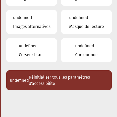
undefined
undefined
Images alternatives
Masque de lecture
20.09.2024
17:30
à
Conservatoire de Musique de la Ville
d'Esch/Alzette
undefined
undefined
The conscious City walk
Curseur blanc
Curseur noir
Réinitialiser tous les paramètres
undefined
d'accessibilité