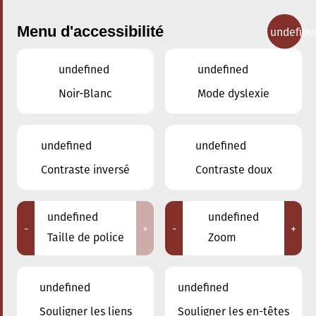
Menu d'accessibilité
undefine
undefined
undefined
Concerts
Noir-Blanc
Mode dyslexie
undefined
undefined
Contraste inversé
Contraste doux
undefined
undefined
-
+
-
+
Taille de police
Zoom
undefined
undefined
Adresse
Souligner les liens
Souligner les en-têtes