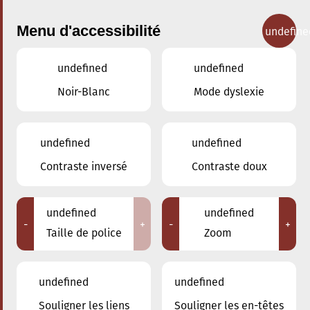
Menu d'accessibilité
undefine
undefined
undefined
Concerts
Noir-Blanc
Mode dyslexie
undefined
undefined
Contraste inversé
Contraste doux
undefined
undefined
-
+
-
+
Taille de police
Zoom
undefined
undefined
Souligner les liens
Souligner les en-têtes