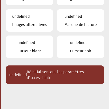
undefined
undefined
Images alternatives
Masque de lecture
18.10.2025
20:00
à
Conservatoire de Musique de la Ville
d'Esch/Alzette
undefined
undefined
Les Enseignants du
Curseur blanc
Curseur noir
Conservatoire
Duo piano - clarinette
Réinitialiser tous les paramètres
undefined
Acheter des tickets
d'accessibilité