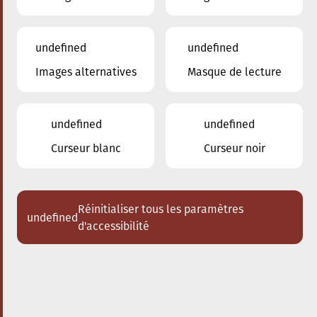
undefined
undefined
Images alternatives
Masque de lecture
31.01.2026
20:00
à
Conservatoire de Musique de la Ville
d'Esch/Alzette
undefined
undefined
Les Enseignants du
Curseur blanc
Curseur noir
Conservatoire
Divertimento - oeuvres pour vents et
piano
Réinitialiser tous les paramètres
undefined
d'accessibilité
Acheter des tickets