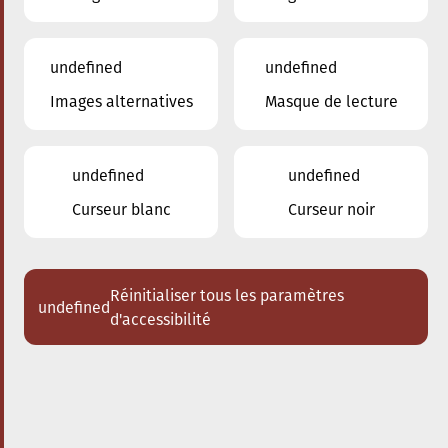
undefined
undefined
Images alternatives
Masque de lecture
01.04.2025
19:00
à
Conservatoire de Musique de la Ville
d'Esch/Alzette
undefined
undefined
Concert de bienfaisance à
Curseur blanc
Curseur noir
Esch-sur-Alzette
Organisé par le Club Soroptimist
International Esch-sur-Alzette avec
Réinitialiser tous les paramètres
undefined
le soutien de la Ville d'Esch-sur-
d'accessibilité
Alzette
Acheter des tickets