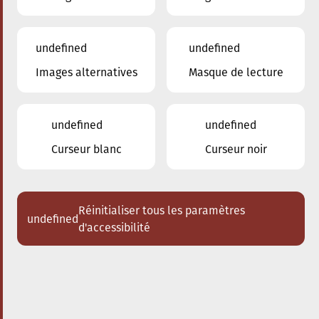
undefined
undefined
Images alternatives
Masque de lecture
01.04.2025
19:00
à
Conservatoire de Musique de la Ville
d'Esch/Alzette
undefined
undefined
Concert de bienfaisance à
Curseur blanc
Curseur noir
Esch-sur-Alzette
Organisé par le Club Soroptimist
International Esch-sur-Alzette avec
Réinitialiser tous les paramètres
undefined
le soutien de la Ville d'Esch-sur-
d'accessibilité
Alzette
Acheter des tickets