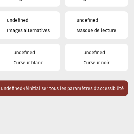
20
21
22
23
24
25
26
undefined
undefined
27
28
29
30
31
1
2
Images alternatives
Masque de lecture
Lieux
Tous
undefined
undefined
Ariston
Curseur blanc
Curseur noir
Brasserie Schmëdd Ellergronn
Conservatoire de Musique de la Ville
d'Esch/Alzette
Eglise décanale St. Joseph / Esch
undefined
Réinitialiser tous les paramètres d'accessibilité
Escher Theater - Esch-sur-Alzette
Maison des Arts et des Etudiants
Restaurant FeVi Bosque