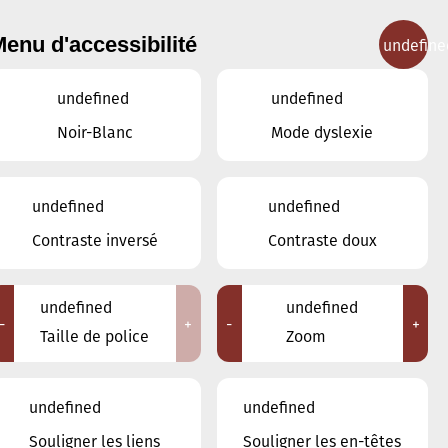
enu d'accessibilité
undefine
IGNEMENT MUSICAL
CONCERTS
CONTACT
undefined
undefined
Noir-Blanc
Mode dyslexie
undefined
undefined
JUILLET
JUIN
AOÛT
Contraste inversé
Contraste doux
LUN
MAR
MER
JEU
VEN
SAM
DIM
undefined
undefined
-
+
-
+
29
30
1
2
3
4
5
Taille de police
Zoom
6
7
8
9
10
11
12
undefined
undefined
13
14
15
16
17
18
19
Souligner les liens
Souligner les en-têtes