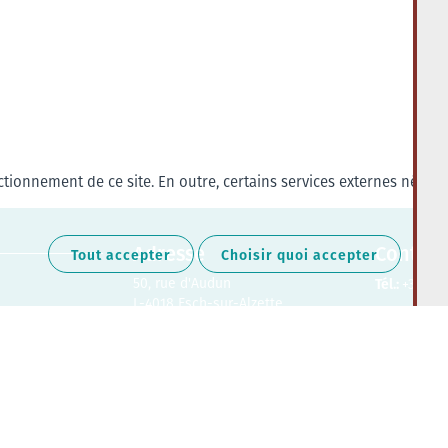
tionnement de ce site. En outre, certains services externes nécess
Adresse
Contact
Tout accepter
Choisir quoi accepter
50, rue d'Audun
Tél.:
+352 27
L-4018 Esch-sur-Alzette
Retrouvez-nous sur les médias soc